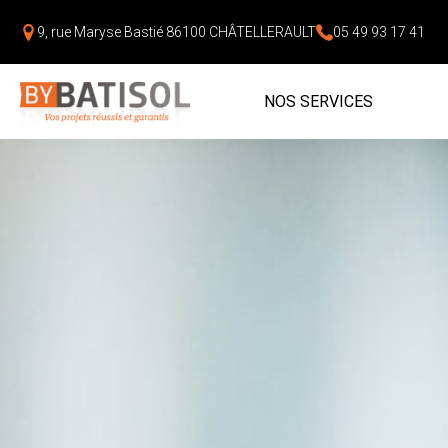
9, rue Maryse Bastié
86100 CHÂTELLERAULT
05 49 93 17 41
NOS SERVICES