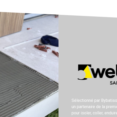
Sélectionné par Bybatiso
un partenaire de la prem
pour isoler, coller, endui