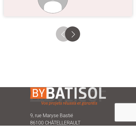
9, rue Maryse Bastié
86100 CHÂTELLERAULT
05 49 93 17 41