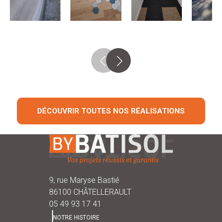
DÉCOUVRIR TOUTES NOS RÉALISATIONS
9, rue Maryse Bastié
86100 CHÂTELLERAULT
05 49 93 17 41
NOTRE HISTOIRE