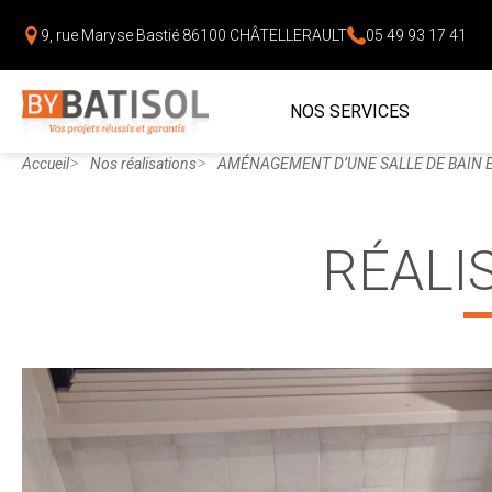
9, rue Maryse Bastié
86100 CHÂTELLERAULT
05 49 93 17 41
NOS SERVICES
Accueil
Nos réalisations
AMÉNAGEMENT D’UNE SALLE DE BAIN E
RÉALI